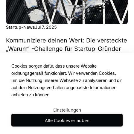
Startup-News
Jul 7, 2025
Kommuniziere deinen Wert: Die versteckte
„Warum“ -Challenge für Startup-Gründer
Erfahre, wie du das Problem des „Problemlösens“
Cookies sorgen dafür, dass unsere Website
lösen kannst und warum das „Warum“ hinter deinem
ordnungsgemäß funktioniert. Wir verwenden Cookies,
Startup entscheidend für Erfolg oder Misserfolg sein
um die Nutzung unserer Webseite zu analysieren und dir
kann.
auf dein Nutzungsverhalten angepasste Informationen
anbieten zu können.
Einstellungen
Alle Cookies erlauben