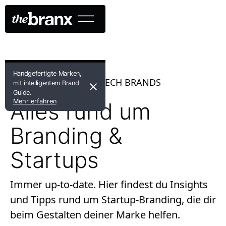
Handgefertigte Marken,
INSPIRING BITS FOR TECH BRANDS
mit intelligentem Brand
Guide.
Mehr erfahren
Alles rund um
Branding &
Startups
Immer up-to-date. Hier findest du Insights
und Tipps rund um Startup-Branding, die dir
beim Gestalten deiner Marke helfen.