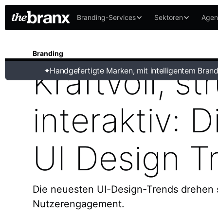
Branding-Services
Sektoren
Agen
Branding
Kraftvoll, st
✦
Handgefertigte Marken, mit intelligentem Brand
interaktiv: 
UI Design T
Die neuesten UI-Design-Trends drehen s
Nutzerengagement.