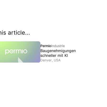
his article...
Permio
Industrie
Baugenehmigungen
schneller mit KI
Denver
,
USA