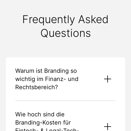
Frequently Asked
Questions
Warum ist Branding so
wichtig im Finanz- und
Rechtsbereich?
Branding ist für Fintech- und Legal-Tech-
Startups von entscheidender Bedeutung, da
Wie hoch sind die
User in beiden Sektoren hochsensible Daten
Branding-Kosten für
und Kapital preisgeben. Eine starke
Markenidentität hilft dabei, die essenzielle
Fintech- & Legal-Tech-