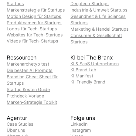
Startups
Deeptech Startups
Markenstrategie für Startups
Industrie & Umwelt Startups
Motion Design für Startups
Gesundheit & Life Sciences
Produktnamen für Startups
Startups
Logos für Tech-Startups
Marketing & Handel Startups
Websites für Tech-Startups
Consumer & Gesellschaft
Videos für Tech-Startups
Startups
Ressourcen
KI bei The Branx
KI & SaaS Unternehmen
Markenarchetyp test
KI Brand Lab
Die besten AI Prompts
KI Manifest
Branding Cheat Sheet für
KI-Friendly Brand
Startups
Startup Kosten Guide
Pitchdeck-Vorlage
Marken-Strategie Toolkit
Agentur
Folge uns
Case Studies
LinkedIn
‍Über uns
Instagram