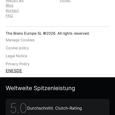
Warum wir
Vimeo
Blog
Kontact
FAQ
The Branx Europe SL ©
2026
. All rights reserved.
Manage Cookies
Cookie policy
Legal Notice
Privacy Policy
EN
ES
DE
Weltweite Spitzenleistung
5.0
Durchschnittl. Clutch-Rating