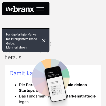
Handgefertigte Marken,
Welcher
mit intelligentem Brand
Markenarchetyp ist
Guide.
Mehr erfahren
dein Biz? Finde es
heraus
Damit kannst du:
Die
Persönlichkeitsmerkmale deines
Startups
entdecken.
Das Fundament für deine
Markenstrategie
legen.