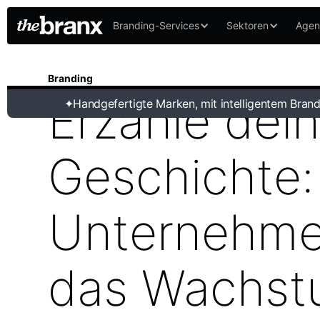
Branding-Services
Sektoren
Agen
Branding
Erzähle dei
✦
Handgefertigte Marken, mit intelligentem Brand
Geschichte:
Unternehme
das Wachst