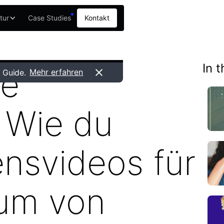
tur
Case Studies
Kontakt
In t
ne
Mehr erfahren
 Guide.
 Wie du
nsvideos für
um von